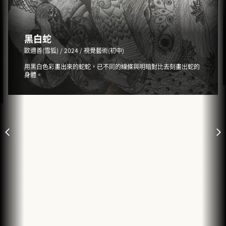
黑白蛇
歐邇善（雪狐） / 2024 / 視覺藝術（初中）
用黑白色彩畫出來的蛇蛇，已不同的線條與明暗對比去刻畫出蛇的
身體。