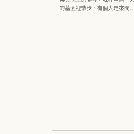
的墓園裡散步。有個人走來問我
“小姐，為何你孤身一人呆在墓
地，是發生甚麼事嗎？” 我平靜
答 “你看，彼岸花旁的食肉蝴蝶
啃咬我的皮膚，我應該是快死
了。。。”。“晞悅！起床了！快遲
了！” 唉，這會是個預知夢嗎？