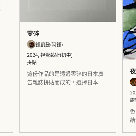
 
地
零碎
在
鍾凱懿（阿鍾）
到
2024, 視覺藝術（初中）
拼貼
這份作品的是透過零碎的日本廣
告雜誌拼貼而成的，選擇日本廣
告雜誌作為拼貼是因為喜愛日本
2
雜誌及發現他們有與別不同的風
繪
格的有趣之處，就打算把這些不
香
同的風格和諧地合併在一起，然
結
之後造就了這作品的出現。
樓