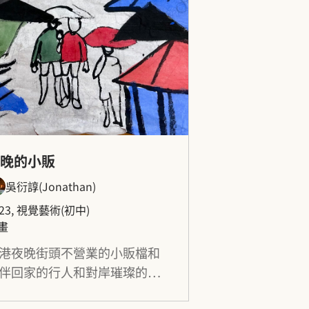
夜晚的小販
吳衍諄（Jonathan）
023, 視覺藝術（初中）
畫
港夜晚街頭不營業的小販檔和
伴回家的行人和對岸璀璨的高
大廈