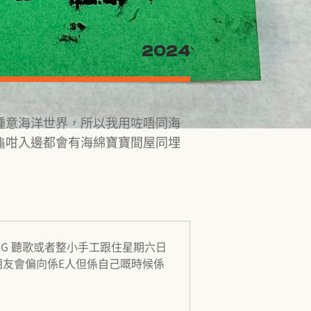
2024
鍾意海洋世界，所以我用咗唔同海
龜咁入邊都會有海綿寶寶間屋同埋
意睇IG 聽歌或者整小手工跟住星期六日
朋友會偏向係E人但係自己嘅時候係