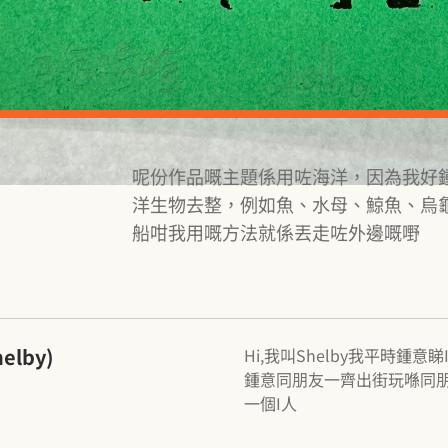
呢份作品嘅主題係用咗海洋，因為我好
洋生物去整，例如魚、水母、鯨魚、烏
船咁我用嘅方法就係丟走咗外邊嘅嘢
elby）
Hi,我叫Shelby我平時鍾
鍾意同朋友一齊出街玩喺同
一個I人