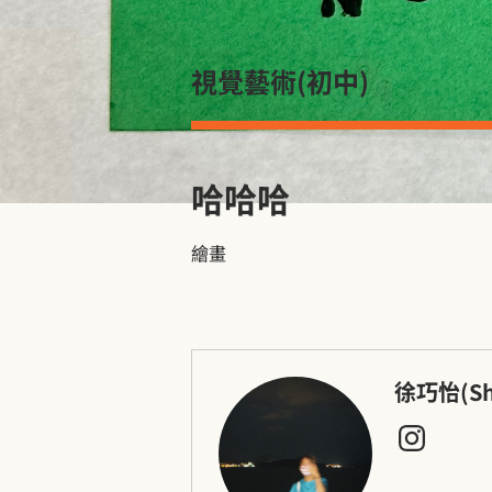
視覺藝術（初中）
哈哈哈
繪畫
徐巧怡（Sh